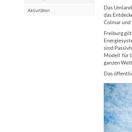
Das Umland 
Aktivitäten
das Entdeck
Colmar und S
Freiburg gil
Energiesyste
sind Passivh
Modell für 
ganzen Welt
Das öffentli