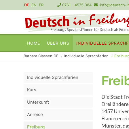
DE
EN
FR
0761 - 4575 384
info@deutsch-in
Navigation
HOME
ÜBER UNS
INDIVIDUELLE SPRACHF
überspringen
Barbara Classen DE
Individuelle Sprachferien
Freibur
Frei
Individuelle Sprachferien
Kurs
Die Stadt Fr
Unterkunft
Dreiländerec
1457 Univers
Anreise
Flanieren ei
Münster, das
Freiburg