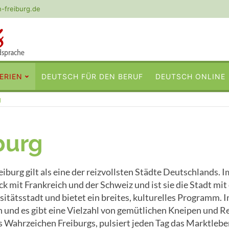
-freiburg.de
ERIEN
DEUTSCH FÜR DEN BERUF
DEUTSCH ONLINE
g
burg
eiburg gilt als eine der reizvollsten Städte Deutschlands. 
k mit Frankreich und der Schweiz und ist sie die Stadt mit
itätsstadt und bietet ein breites, kulturelles Programm. 
n und es gibt eine Vielzahl von gemütlichen Kneipen und R
 Wahrzeichen Freiburgs, pulsiert jeden Tag das Marktlebe