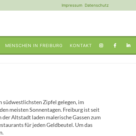
Navigation
Impressum
Datenschutz
überspringen
KONTAKT
NAVIGATION
ÜBERSPRINGEN
MENSCHEN IN FREIBURG
KONTAKT
Im südwestlichsten Zipfel gelegen, im
 den meisten Sonnentagen. Freiburg ist seit
In der Altstadt laden malerische Gassen zum
estaurants für jeden Geldbeutel. Um das
n.